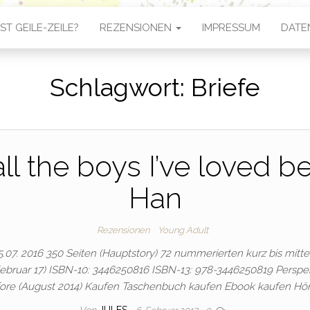
ST GEILE-ZEILE?
REZENSIONEN
IMPRESSUM
DATE
Schlagwort:
Briefe
all the boys I’ve loved b
Han
Rezensionen
Young Adult
7. 2016 350 Seiten (Hauptstory) 72 nummerierten kurz bis mittell
ou (Februar 17) ISBN-10: 3446250816 ISBN-13: 978-3446250819 Perspekt
efore (August 2014) Kaufen Taschenbuch kaufen Ebook kaufen Hö