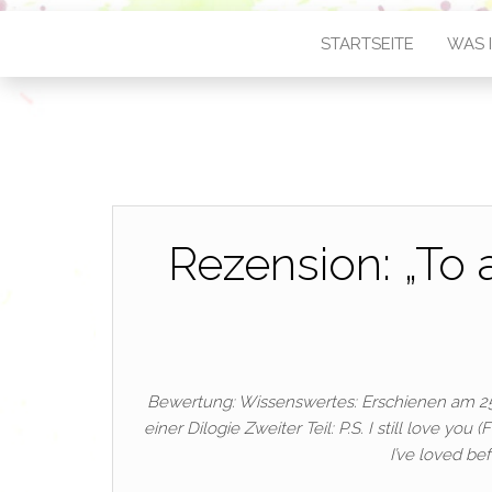
STARTSEITE
WAS I
Rezension: „To 
Bewertung: Wissenswertes: Erschienen am 25.0
einer Dilogie Zweiter Teil: P.S. I still love y
I’ve loved b