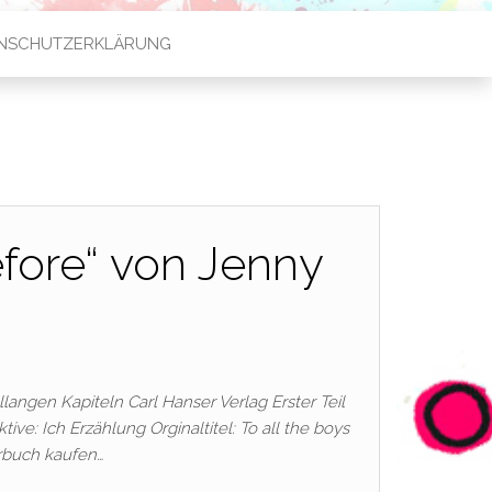
NSCHUTZERKLÄRUNG
efore“ von Jenny
angen Kapiteln Carl Hanser Verlag Erster Teil
ive: Ich Erzählung Orginaltitel: To all the boys
rbuch kaufen…