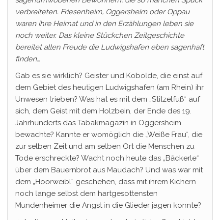
sagenumwobenen Bewohnern, die so manchen Spuck
verbreiteten. Friesenheim, Oggersheim oder Oppau
waren ihre Heimat und in den Erzählungen leben sie
noch weiter. Das kleine Stückchen Zeitgeschichte
bereitet allen Freude die Ludwigshafen eben sagenhaft
finden…
Gab es sie wirklich? Geister und Kobolde, die einst auf
dem Gebiet des heutigen Ludwigshafen (am Rhein) ihr
Unwesen trieben? Was hat es mit dem „Stitzelfuß“ auf
sich, dem Geist mit dem Holzbein, der Ende des 19.
Jahrhunderts das Tabakmagazin in Oggersheim
bewachte? Kannte er womöglich die „Weiße Frau“, die
zur selben Zeit und am selben Ort die Menschen zu
Tode erschreckte? Wacht noch heute das „Bäckerle“
über dem Bauernbrot aus Maudach? Und was war mit
dem „Hoorweibl“ geschehen, dass mit ihrem Kichern
noch lange selbst dem hartgesottensten
Mundenheimer die Angst in die Glieder jagen konnte?