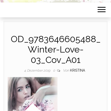
OD_9783646605488_
Winter-Love-
03_Cov_A01
Von
KRISTINA
4. Dezember 2019
0