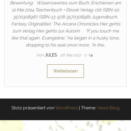
Bewertung: Wissenswertes zum Buch: Erschienen am
12.Mai 2014 Taschenbuch + Ebook Verlag: cbt ISBN-10:
3570308987 ISBN-13: 978-3570308981 Jugendbuch,
Fantasy Originaltitel: The Arcana Chronicles Hier gehts
zum Verlag Hier gehts zur Autorin “If you touch me
like that again, Evangeline,” he began in a husky tone,
dropping to his seat once more, “in the…
Von
JULES
28. Mai 2017
0
Weiterlesen
Stolz präsentiert von
WordPress
|
Theme:
Head Blog