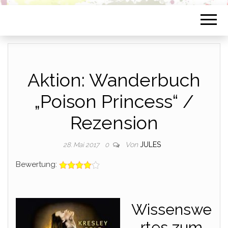
Aktion: Wanderbuch
„Poison Princess“ /
Rezension
Von
JULES
28. Mai 2017
0
Bewertung:
Wissenswe
rtes zum