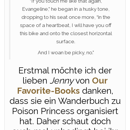
“If you touch me like that again,
Evangeline,” he began in a husky tone,
dropping to his seat once more, “in the
space of a heartbeat, I will have you off
this bike and onto the closest horizontal
surface.
And I woan be picky, no.”
Erstmal möchte ich der
lieben
Jenny
von
Our
Favorite-Books
danken,
dass sie ein Wanderbuch zu
Poison Princess organisiert
hat. Daher schaut doch