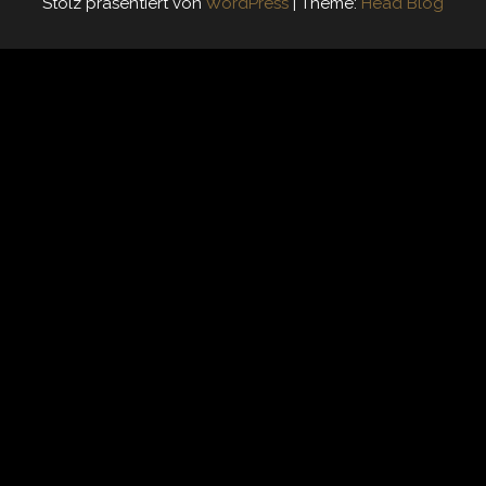
Stolz präsentiert von
WordPress
|
Theme:
Head Blog