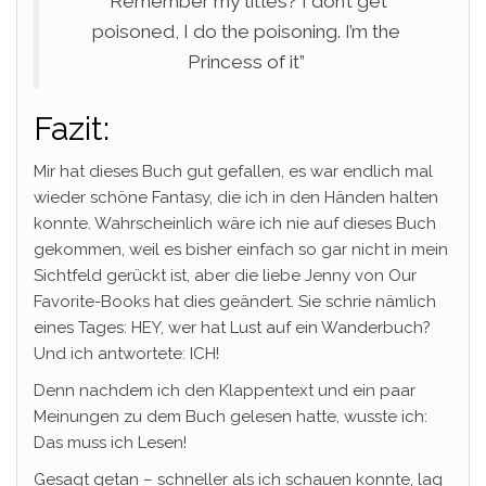
“Remember my titles? I don’t get
poisoned, I do the poisoning. I’m the
Princess of it”
Fazit:
Mir hat dieses Buch gut gefallen, es war endlich mal
wieder schöne Fantasy, die ich in den Händen halten
konnte. Wahrscheinlich wäre ich nie auf dieses Buch
gekommen, weil es bisher einfach so gar nicht in mein
Sichtfeld gerückt ist, aber die liebe Jenny von Our
Favorite-Books hat dies geändert. Sie schrie nämlich
eines Tages: HEY, wer hat Lust auf ein Wanderbuch?
Und ich antwortete: ICH!
Denn nachdem ich den Klappentext und ein paar
Meinungen zu dem Buch gelesen hatte, wusste ich:
Das muss ich Lesen!
Gesagt getan – schneller als ich schauen konnte, lag