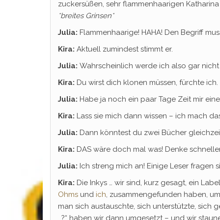
zuckersüßen, sehr flammenhaarigen Katharina W
*br
eites Grinsen*
Julia:
Flammenhaarige! HAHA! Den Begriff muss
Kira:
Aktuell zumindest stimmt er.
Julia:
Wahrscheinlich werde ich also gar ni
Kira:
Du wirst dich klonen müssen, fürchte ich.
Julia:
Habe ja noch ein paar Tage Zeit mir ei
Kira:
Lass sie mich dann wissen – ich mach da
Julia:
Dann könntest du zwei Bücher gleichzeit
Kira:
DAS wäre doch mal was! Denke schneller
Julia:
Ich streng mich an! Einige Leser fragen sic
Kira:
Die Inkys … wir sind, kurz gesagt, ein Lab
Ohms
und
ich
, zusammengefunden haben, um B
man sich austauschte, sich unterstützte, sic
…?“ haben wir dann umgesetzt – und wir staun