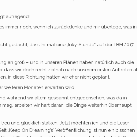
ngt aufregend!
 es immer noch, wenn ich zurückdenke und mir überlege, was in d
icht gedacht, dass ihr m
al eine „Inky-Stunde“ auf der LBM 2017
ang an groß – und in unseren Plänen haben natürlich auch die
r dass wir doch recht zeitnah nach unserem ersten Auftreten a
, in diese Richtung hatten wir eher nicht geplant.
ar weiteren Monaten erwarten wird.
 und während wir allem gespannt entgegensehen, was da in
 mag, arbeiten wir hart daran, die Dinge weiterhin überhaupt
reu und glücklich stalken. Jetzt möchten ich und die Leser
eit „Keep On Dreaming’s“ Veröffentlichung ist nun ein bisschen