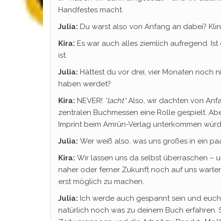
Handfestes macht.
Julia:
Du warst also von Anfang an dabei? Kli
Kira:
Es war auch alles ziemlich aufregend. Ist
ist.
Julia:
Hättest du vor drei, vier Monaten noch n
haben werdet?
Kira:
NEVER!
*lacht*
Also, wir dachten von Anf
zentralen Buchmessen eine Rolle gespielt. Abe
Imprint beim Amrûn-Verlag unterkommen würden
Julia:
Wer weiß also, was uns großes in ein pa
Kira:
Wir lassen uns da selbst überraschen –
naher oder ferner Zukunft noch auf uns warten
erst möglich zu machen.
Julia:
Ich werde auch gespannt sein und euch t
natürlich noch was zu deinem Buch erfahren. S