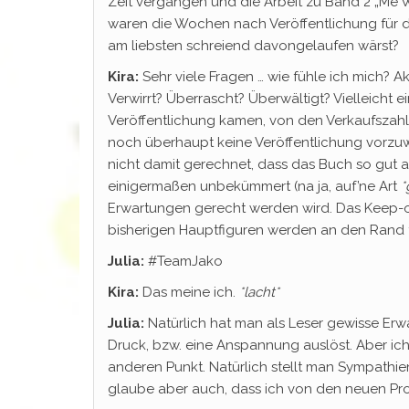
Zeit vergangen und die Arbeit zu Band 2 „Me W
waren die Wochen nach Veröffentlichung für 
am liebsten schreiend davongelaufen wärst?
Kira:
Sehr viele Fragen … wie fühle ich mich? A
Verwirrt? Überrascht? Überwältigt? Vielleich
Veröffentlichung kamen, von den Verkaufszahle
noch überhaupt keine Veröffentlichung vorzuwe
nicht damit gerechnet, dass das Buch so gut a
einigermaßen unbekümmert (na ja, auf’ne Art
*
Erwartungen gerecht werden wird. Das Keep-on
bisherigen Hauptfiguren werden an den Rand tr
Julia:
#TeamJako
Kira:
Das meine ich.
*lacht*
Julia:
Natürlich hat man als Leser gewisse Erw
Druck, bzw. eine Anspannung auslöst. Aber ich
anderen Punkt. Natürlich stellt man Sympathien
glaube aber auch, dass ich von den neuen Pro