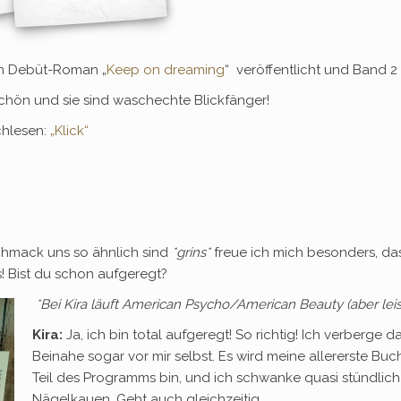
ren Debüt-Roman „
Keep on dreaming
“ veröffentlicht und Band 2 
schön und sie sind waschechte Blickfänger!
chlesen:
„Klick“
chmack uns so ähnlich sind
*grins*
freue ich mich besonders, dass
! Bist du schon aufgeregt?
*Bei Kira läuft American Psycho/American Beauty (aber le
i
Kira:
Ja, ich bin total aufgeregt! So richtig! Ich verberge
Beinahe sogar vor mir selbst. Es wird meine allererste Buc
Teil des Programms bin, und ich schwanke quasi stündlic
Nägelkauen. Geht auch gleichzeitig.