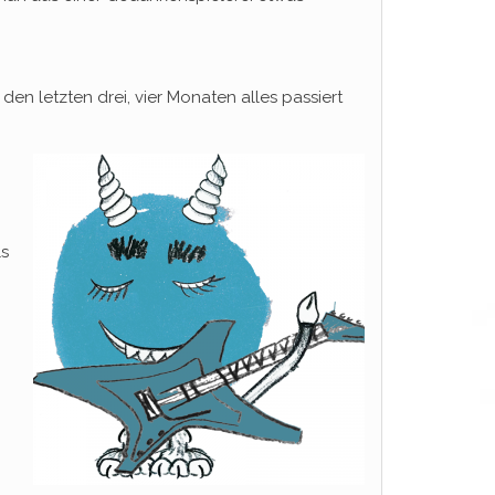
en letzten drei, vier Monaten alles passiert
ls