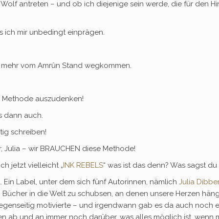
olf antreten – und ob ich diejenige sein werde, die für den Hi
 ich mir unbedingt einprägen.
cht mehr vom Amrûn Stand wegkommen.
ne Methode auszudenken!
s dann auch.
ig schreiben!
, Julia – wir BRAUCHEN diese Methode!
h jetzt vielleicht „
INK REBELS
“ was ist das denn? Was sagst d
el. Ein Label, unter dem sich fünf Autorinnen, nämlich
Julia Dibbe
ücher in die Welt zu schubsen, an denen unsere Herzen hänge
h gegenseitig motivierte – und irgendwann gab es da auch noch
en ab und an immer noch darüber, was alles möglich ist, wenn