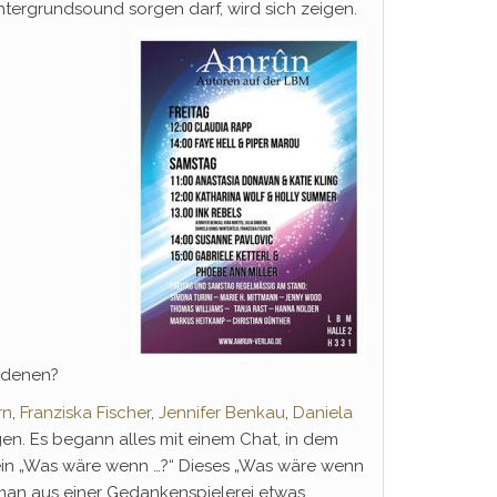
ntergrundsound sorgen darf, wird sich zeigen.
u denen?
rn
,
Franziska Fischer
,
Jennifer Benkau
,
Daniela
n. Es begann alles mit einem Chat, in dem
 ein „Was wäre wenn …?“ Dieses „Was wäre wenn
 man aus einer Gedankenspielerei etwas