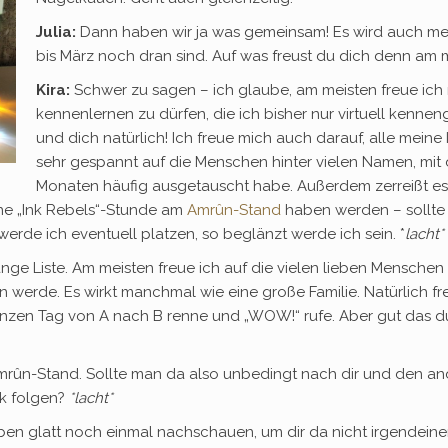
Julia:
Dann haben wir ja was gemeinsam! Es wird auch mein
bis März noch dran sind. Auf was freust du dich denn am 
Kira:
Schwer zu sagen – ich glaube, am meisten freue ich 
kennenlernen zu dürfen, die ich bisher nur virtuell kennen
und dich natürlich! Ich freue mich auch darauf, alle meine
sehr gespannt auf die Menschen hinter vielen Namen, mit
Monaten häufig ausgetauscht habe. Außerdem zerreißt es
ne „Ink Rebels“-Stunde am
Amrûn-Stand
haben werden – sollte 
erde ich eventuell platzen, so beglänzt werde ich sein. *
lacht*
lange Liste. Am meisten freue ich auf die vielen lieben Menschen
n werde. Es wirkt manchmal wie eine große Familie. Natürlich 
anzen Tag von A nach B renne und „WOW!“ rufe. Aber gut das du 
Amrûn-Stand. Sollte man da also unbedingt nach dir und den 
k folgen?
*lacht*
en glatt noch einmal nachschauen, um dir da nicht irgendeinen