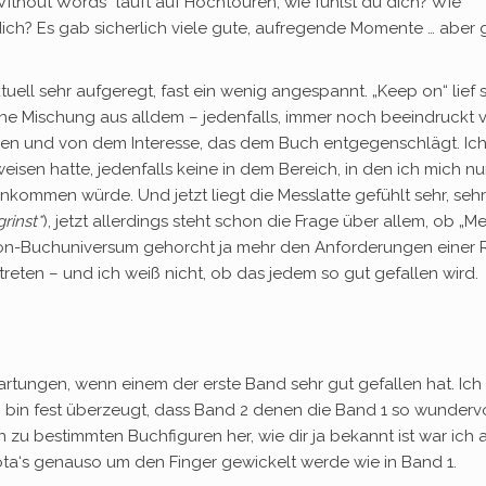
ithout Words“ läuft auf Hochtouren, wie fühlst du dich? Wie
dich? Es gab sicherlich viele gute, aufregende Momente … ab
ktuell sehr aufgeregt, fast ein wenig angespannt. „Keep on“ lief 
t eine Mischung aus alldem – jedenfalls, immer noch beeindruck
n und von dem Interesse, das dem Buch entgegenschlägt. Ich bi
isen hatte, jedenfalls keine in dem Bereich, in den ich mich n
nkommen würde. Und jetzt liegt die Messlatte gefühlt sehr, sehr
grinst*
), jetzt allerdings steht schon die Frage über allem, ob 
-Buchuniversum gehorcht ja mehr den Anforderungen einer Reih
eten – und ich weiß nicht, ob das jedem so gut gefallen wird.
artungen, wenn einem der erste Band sehr gut gefallen hat. Ich
 bin fest überzeugt, dass Band 2 denen die Band 1 so wundervo
 zu bestimmten Buchfiguren her, wie dir ja bekannt ist war ich
ta‘s genauso um den Finger gewickelt werde wie in Band 1.