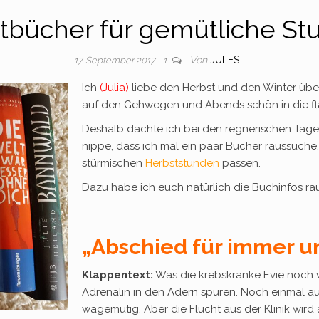
tbücher für gemütliche St
Von
JULES
17. September 2017
1
Ich
(Julia)
liebe den Herbst und den Winter über 
auf den Gehwegen und Abends schön in die fl
Deshalb dachte ich bei den regnerischen Tage
nippe, dass ich mal ein paar Bücher raussuche,
stürmischen
Herbststunden
passen.
Dazu habe ich euch natürlich die Buchinfos r
„Abschied für immer u
Klappentext:
Was die krebskranke Evie noch wil
Adrenalin in den Adern spüren. Noch einmal auf
wagemutig. Aber die Flucht aus der Klinik wird 