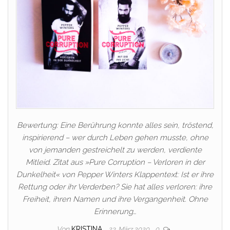
Bewertung: Eine Berührung konnte alles sein, tröstend,
inspirierend – wer durch Leben gehen musste, ohne
von jemanden gestreichelt zu werden, verdiente
Mitleid. Zitat aus »Pure Corruption – Verloren in der
Dunkelheit« von Pepper Winters Klappentext: Ist er ihre
Rettung oder ihr Verderben? Sie hat alles verloren: ihre
Freiheit, ihren Namen und ihre Vergangenheit. Ohne
Erinnerung…
Von
KRISTINA
23. März 2020
0