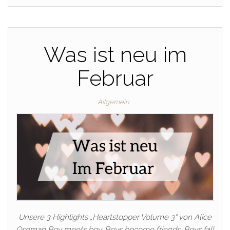
Was ist neu im
Februar
Allgemein
Unsere 3 Highlights „Heartstopper Volume 3“ von Alice
Oseman Boy meets boy. Boys become friends. Boys fall