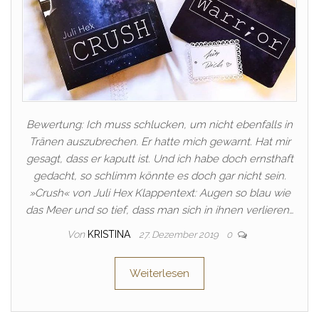
Bewertung: Ich muss schlucken, um nicht ebenfalls in
Tränen auszubrechen. Er hatte mich gewarnt. Hat mir
gesagt, dass er kaputt ist. Und ich habe doch ernsthaft
gedacht, so schlimm könnte es doch gar nicht sein.
»Crush« von Juli Hex Klappentext: Augen so blau wie
das Meer und so tief, dass man sich in ihnen verlieren…
Von
KRISTINA
27. Dezember 2019
0
Weiterlesen