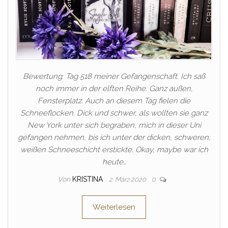
Bewertung: Tag 518 meiner Gefangenschaft. Ich saß
noch immer in der elften Reihe. Ganz außen,
Fensterplatz. Auch an diesem Tag fielen die
Schneeflocken. Dick und schwer, als wollten sie ganz
New York unter sich begraben, mich in dieser Uni
gefangen nehmen, bis ich unter der dicken, schweren,
weißen Schneeschicht erstickte. Okay, maybe war ich
heute…
Von
KRISTINA
2. März 2020
0
Weiterlesen