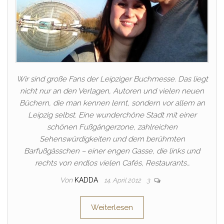
Wir sind große Fans der Leipziger Buchmesse. Das liegt
nicht nur an den Verlagen, Autoren und vielen neuen
Büchern, die man kennen lernt, sondern vor allem an
Leipzig selbst. Eine wunderchöne Stadt mit einer
schönen Fußgängerzone, zahlreichen
Sehenswürdigkeiten und dem berühmten
Barfußgässchen – einer engen Gasse, die links und
rechts von endlos vielen Cafés, Restaurants…
Von
KADDA
14. April 2012
3
Weiterlesen