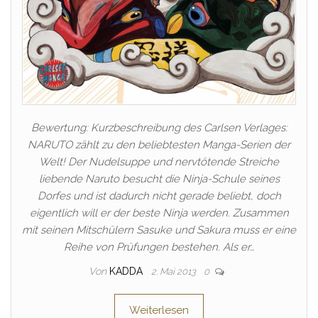
Bewertung: Kurzbeschreibung des Carlsen Verlages:
NARUTO zählt zu den beliebtesten Manga-Serien der
Welt! Der Nudelsuppe und nervtötende Streiche
liebende Naruto besucht die Ninja-Schule seines
Dorfes und ist dadurch nicht gerade beliebt, doch
eigentlich will er der beste Ninja werden. Zusammen
mit seinen Mitschülern Sasuke und Sakura muss er eine
Reihe von Prüfungen bestehen. Als er…
Von
KADDA
2. Mai 2013
0
Weiterlesen