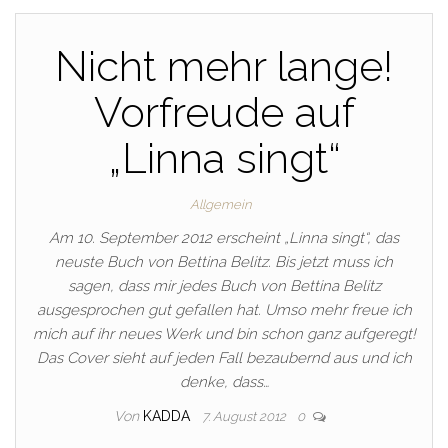
Nicht mehr lange!
Vorfreude auf
„Linna singt“
Allgemein
Am 10. September 2012 erscheint „Linna singt“, das
neuste Buch von Bettina Belitz. Bis jetzt muss ich
sagen, dass mir jedes Buch von Bettina Belitz
ausgesprochen gut gefallen hat. Umso mehr freue ich
mich auf ihr neues Werk und bin schon ganz aufgeregt!
Das Cover sieht auf jeden Fall bezaubernd aus und ich
denke, dass…
Von
KADDA
7. August 2012
0