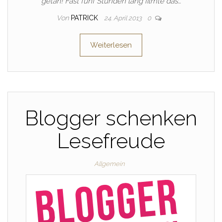
getan! Fast fünf Stunden lang filmte das…
Von
PATRICK
24. April 2013
0
Weiterlesen
Blogger schenken
Lesefreude
Allgemein