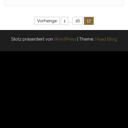
Seitennummerierung der Beitr
Vorherige
1
…
16
17
Stolz präsentiert von
WordPress
|
Theme:
Head Blog