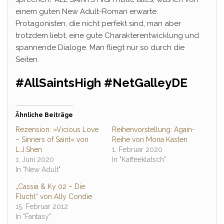
einem guten New Adult-Roman erwarte.
Protagonisten, die nicht perfekt sind, man aber
trotzdem liebt, eine gute Charakterentwicklung und
spannende Dialoge. Man fliegt nur so durch die
Seiten.
#AllSaintsHigh #NetGalleyDE
Ähnliche Beiträge
Rezension: »Vicious Love
Reihenvorstellung: Again-
– Sinners of Saint« von
Reihe von Mona Kasten
L.J.Shen
1. Februar 2020
1. Juni 2020
In "Kaffeeklatsch"
In "New Adult"
„Cassia & Ky 02 – Die
Flucht“ von Ally Condie
15. Februar 2012
In "Fantasy"