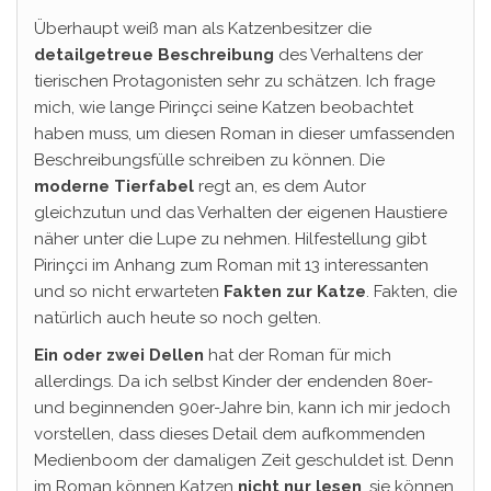
Überhaupt weiß man als Katzenbesitzer die
detailgetreue Beschreibung
des Verhaltens der
tierischen Protagonisten sehr zu schätzen. Ich frage
mich, wie lange Pirinçci seine Katzen beobachtet
haben muss, um diesen Roman in dieser umfassenden
Beschreibungsfülle schreiben zu können. Die
moderne Tierfabel
regt an, es dem Autor
gleichzutun und das Verhalten der eigenen Haustiere
näher unter die Lupe zu nehmen. Hilfestellung gibt
Pirinçci im Anhang zum Roman mit 13 interessanten
und so nicht erwarteten
Fakten zur Katze
. Fakten, die
natürlich auch heute so noch gelten.
Ein oder zwei Dellen
hat der Roman für mich
allerdings. Da ich selbst Kinder der endenden 80er-
und beginnenden 90er-Jahre bin, kann ich mir jedoch
vorstellen, dass dieses Detail dem aufkommenden
Medienboom der damaligen Zeit geschuldet ist. Denn
im Roman können Katzen
nicht nur lesen
, sie können