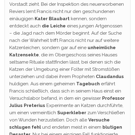
Vorstadt zieht. Bei der Inspektion des neuerworbenen
Reviers lernt Francis nicht nur den geschundenen
einäugigen
Kater Blaubart
kennen, sondern
entdeckt auch
die Leiche
eines jungen Artgenossen
– die Jagd nach dem Mörder beginnt. Auf der Suche
nach der Wahrheit trifft Francis nicht nur auf weitere
Katzenleichen, sondern gar auf eine
unheimliche
Katzensekte
, die im Obergeschoss seines Hauses
seltsame Rituale stattfinden lässt, bei denen sich die
Katzen der Umgebung einer Folter mit Stromstößen
unterziehen und dabei ihrem Propheten
Claudandus
huldigen. Aus einem geheimen
Tagebuch
erfährt
Francis schließlich, dass sich in seinem Haus einst ein
Versuchslabor befand, in dem ein gewisser
Professor
Julius Preterius
Experimente an Katzen durchführte,
um einen vermeintlich
Superkleber
zum Verschließen
von Wunden herzustellen. Doch alle
Versuche
schlugen fehl
und endeten meist in einem
blutigen
Desaster
. Nur bei einem einzigen Fall funktionierte