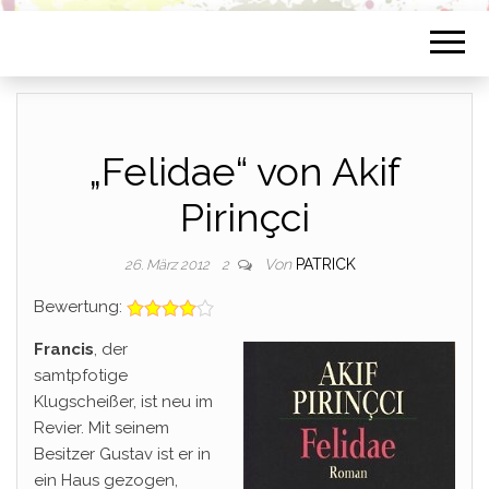
„Felidae“ von Akif
Pirinçci
Von
PATRICK
26. März 2012
2
Bewertung:
Francis
, der
samtpfotige
Klugscheißer, ist neu im
Revier. Mit seinem
Besitzer Gustav ist er in
ein Haus gezogen,