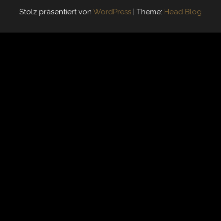
Stolz präsentiert von
WordPress
|
Theme:
Head Blog