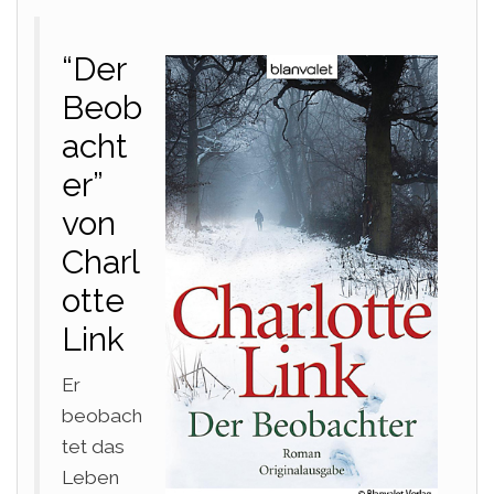
“Der
Beob
acht
er”
von
Charl
otte
Link
Er
beobach
tet das
Leben