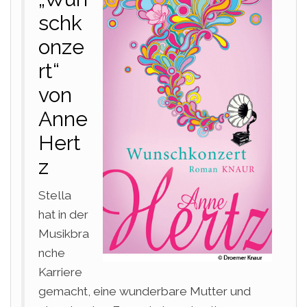
schk
onze
rt“
von
Anne
Hert
z
Stella
hat in der
Musikbra
nche
Karriere
gemacht, eine wunderbare Mutter und