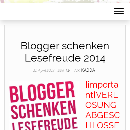
Blogger schenken
Lesefreude 2014
Von
KADDA
21. April 2014
224
[importa
nt]VERL
OSUNG
ABGESC
HLOSSE