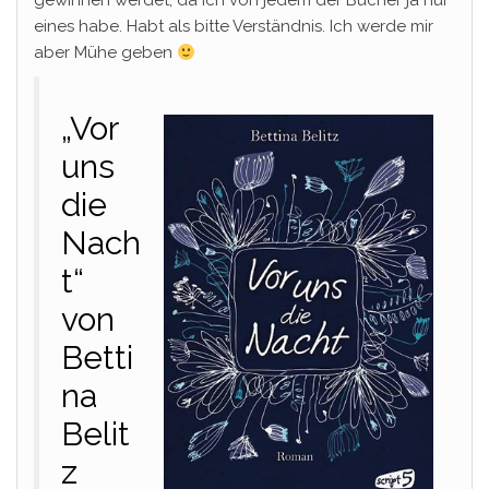
gewinnen werdet, da ich von jedem der Bücher ja nur
eines habe. Habt als bitte Verständnis. Ich werde mir
aber Mühe geben
„Vor
uns
die
Nach
t“
von
Betti
na
Belit
z