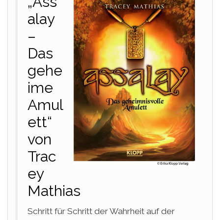
„Ass
alay
–
Das
gehe
ime
Amul
ett“
von
Trac
ey
Mathias
Schritt für Schritt der Wahrheit auf der