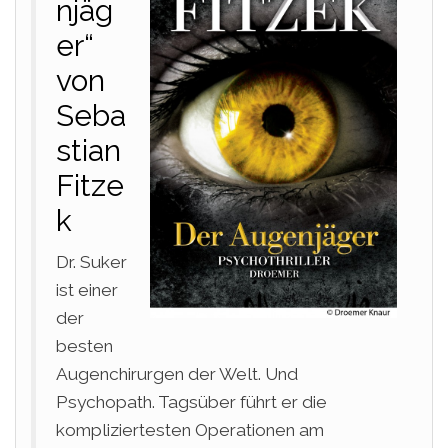
njäg
er“
von
Seba
stian
Fitze
k
Dr. Suker
ist einer
der
besten
Augenchirurgen der Welt. Und
Psychopath. Tagsüber führt er die
kompliziertesten Operationen am