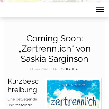
Coming Soon:
„Zertrennlich“ von
Saskia Sarginson
Von
KADDA
22. Juni 2014
1
Kurzbesc
hreibung
Eine bewegende
und fesselnde