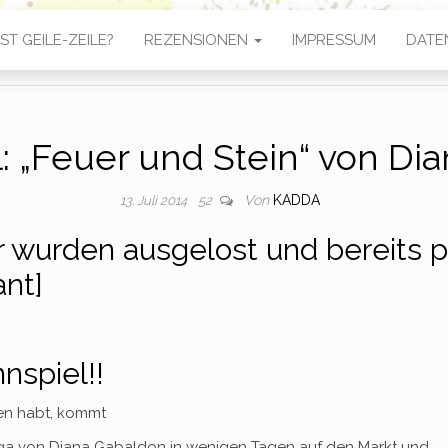
ST GEILE-ZEILE?
REZENSIONEN
IMPRESSUM
DATE
: „Feuer und Stein“ von Di
Von
KADDA
13. Juli 2014
52
 wurden ausgelost und bereits p
ant]
nspiel!!
en habt, kommt
Saga von Diana Gabaldon in wenigen Tagen auf den Markt und