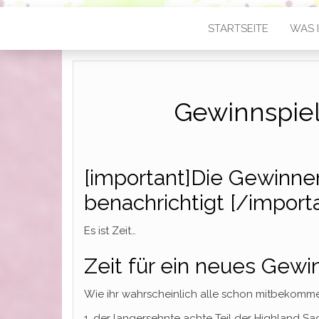
STARTSEITE
WAS I
Gewinnspiel
[important]Die Gewinner
benachrichtigt [/import
Es ist Zeit…
Zeit für ein neues Gewin
Wie ihr wahrscheinlich alle schon mitbekomm
1. der langersehnte achte Teil der Highland 