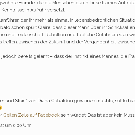
wöhnte Fremde, die die Menschen durch ihr seltsames Auftreten
enntnisse in Aufruhr versetzt.
nführer, der ihr mehr als einmal in lebensbedrohlichen Situatio
 bald schon spürt Claire, dass dieser Mann über ihr Schicksal 
ebe und Leidenschaft, Rebellion und tödliche Gefahr erleben wir
ns treffen: zwischen der Zukunft und der Vergangenheit, zwisc
jedoch bereits gelernt – dass der Instinkt eines Mannes, die Frau 
r und Stein“ von Diana Gabaldon gewinnen möchte, sollte hier
er
Geilen Zeile auf Facebook
sein würdet. Das ist aber kein M
st um 0:00 Uhr.