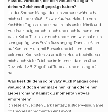
Hast du Vorbilder, die dich vielleicht sogar in
deinem Zeichenstil geprägt haben?
Ja, der Shonen Manga den ich vorher erwähnte hat
mich sehr beeinflußt. Es war Yuu Yuu Hakusho von
Yoshihiro Togashi, und er hat mir als erstes Mimik und
Ausdruck beigebracht. nach und nach kamen mehr
dazu. Kobo Tite, als er noch unbekannt war, hat mich
sehr geprägt was Erzählfluss anging. Dann stieß ich
auf Kentaro Miura, mit Berserk und ich lernte mit
extremen Kontrasten zu arbeiten. Heute beeinflussen
mich auch viele Zeichner im Internet, da man über
Deviantart z.B. Zugriff auf Tutorials und making-ofs
hat.
Was liest du denn so privat? Auch Mangas oder
vielleicht doch eher mal einen Krimi oder einen
Liebesroman? Kannst du momentan etwas
empfehlen?
Ich lese am liebsten Dark Fantasy, lustigerweise. Game
of Thrones ist momentan ein Favorit.