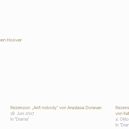
een Hoover
Rezension: „Ain’t nobody“ von Anastasia Donavan
Rezens
18. Juni 2017
von Kat
In "Drama"
4. Okt
In "Dra