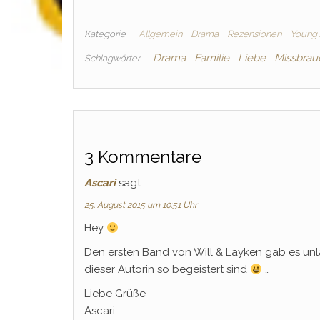
Kategorie
Allgemein
Drama
Rezensionen
Young 
Drama
Familie
Liebe
Missbrau
Schlagwörter
3 Kommentare
Ascari
sagt:
25. August 2015 um 10:51 Uhr
Hey
Den ersten Band von Will & Layken gab es un
dieser Autorin so begeistert sind
…
Liebe Grüße
Ascari