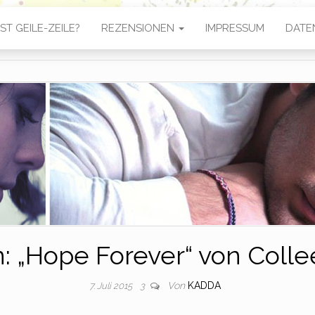
ST GEILE-ZEILE?
REZENSIONEN
IMPRESSUM
DATE
: „Hope Forever“ von Coll
Von
KADDA
7. Juli 2015
3