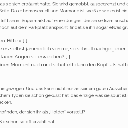
 was sie sich erträumt hatte. Sie wird gemobbt, ausgegrenzt und
re Seite. Da er homosexuell und Mormone ist, weiß er wie es ist ein
fft sie im Supermarkt auf einen Jungen, der sie seltsam anschaut
ch auf dem Parkplatz anspricht, findet sie ihn sogar etwas gru
. Bitte.« […]
nde es selbst jämmerlich von mir, so schnell nachgegebe
blauen Augen so erweichen? […]
 einen Moment nach und schüttelt dann den Kopf, als hätt
ihm hingezogen. Und das kann nicht nur an seinem guten Ausse
hem Typen sie schon geküsst hat, das einzige was sie spürt ist e
ecken.
inden, der sich ihr als „Holder“ vorstellt?
Six schon so oft erzählt hat.