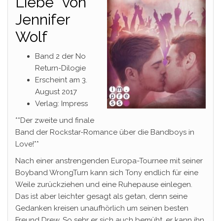
Liebe“ von
Jennifer
Wolf
Band 2 der No
Return-Dilogie
Erscheint am 3.
August 2017
Verlag: Impress
**Der zweite und finale
Band der Rockstar-Romance über die Bandboys in
Love!**
Nach einer anstrengenden Europa-Tournee mit seiner
Boyband WrongTurn kann sich Tony endlich für eine
Weile zurückziehen und eine Ruhepause einlegen.
Das ist aber leichter gesagt als getan, denn seine
Gedanken kreisen unaufhörlich um seinen besten
Freund Drew. So sehr er sich auch bemüht, er kann ihn