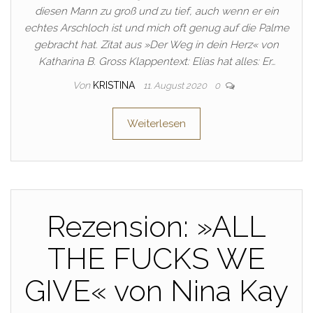
diesen Mann zu groß und zu tief, auch wenn er ein
echtes Arschloch ist und mich oft genug auf die Palme
gebracht hat. Zitat aus »Der Weg in dein Herz« von
Katharina B. Gross Klappentext: Elias hat alles: Er…
Von
KRISTINA
11. August 2020
0
Weiterlesen
Rezension: »ALL
THE FUCKS WE
GIVE« von Nina Kay