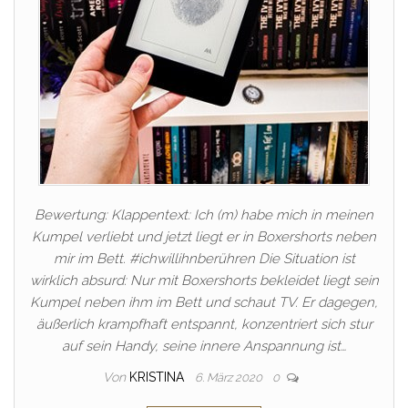
Bewertung: Klappentext: Ich (m) habe mich in meinen
Kumpel verliebt und jetzt liegt er in Boxershorts neben
mir im Bett. #ichwillihnberühren Die Situation ist
wirklich absurd: Nur mit Boxershorts bekleidet liegt sein
Kumpel neben ihm im Bett und schaut TV. Er dagegen,
äußerlich krampfhaft entspannt, konzentriert sich stur
auf sein Handy, seine innere Anspannung ist…
Von
KRISTINA
6. März 2020
0