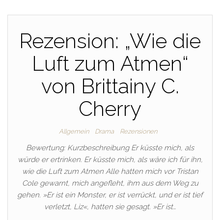
Rezension: „Wie die
Luft zum Atmen“
von Brittainy C.
Cherry
Allgemein
Drama
Rezensionen
Bewertung: Kurzbeschreibung Er küsste mich, als
würde er ertrinken. Er küsste mich, als wäre ich für ihn,
wie die Luft zum Atmen Alle hatten mich vor Tristan
Cole gewarnt, mich angefleht, ihm aus dem Weg zu
gehen. »Er ist ein Monster, er ist verrückt, und er ist tief
verletzt, Liz«, hatten sie gesagt. »Er ist…