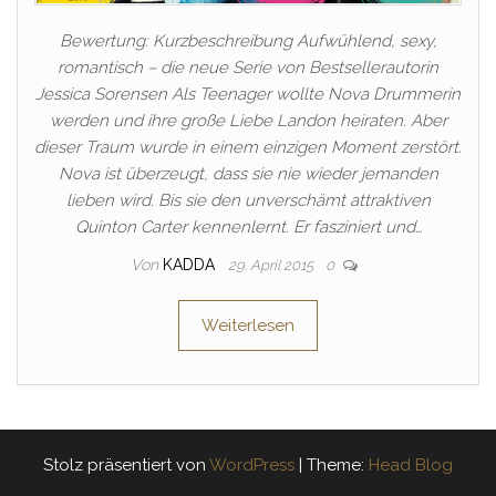
Bewertung: Kurzbeschreibung Aufwühlend, sexy,
romantisch – die neue Serie von Bestsellerautorin
Jessica Sorensen Als Teenager wollte Nova Drummerin
werden und ihre große Liebe Landon heiraten. Aber
dieser Traum wurde in einem einzigen Moment zerstört.
Nova ist überzeugt, dass sie nie wieder jemanden
lieben wird. Bis sie den unverschämt attraktiven
Quinton Carter kennenlernt. Er fasziniert und…
Von
KADDA
29. April 2015
0
Weiterlesen
Stolz präsentiert von
WordPress
|
Theme:
Head Blog