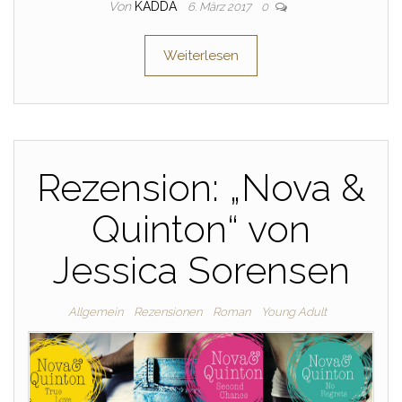
Von
KADDA
6. März 2017
0
Weiterlesen
Rezension: „Nova &
Quinton“ von
Jessica Sorensen
Allgemein
Rezensionen
Roman
Young Adult