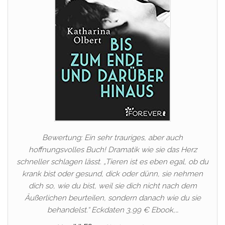
Bewertung: Ein sehr trauriges, aber auch
hoffnungsvolles Buch! Dramatik wie sie das Herz
schneller schlagen lässt. „Tieren ist es eben egal, ob du
krank bist oder gesund, dick oder dünn, sie nehmen
dich so, wie du bist, weil sie dich nicht nach dem
Äußerlichen beurteilen, sondern danach wie du sie
behandelst.“ Eckdaten 3,99 € Ebook,…