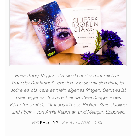
Bewertung: Reglos sitzt sie da und schaut mich an.
Trotz der Dunkelheit sehe ich, wie sie mit sich ringt; ich
spüre es, als wäre es mein eigenes Ringen. Denn es ist
mein eigenes. Trodaire. Fianna. Zwei Krieger – des
Kämpfens müde. Zitat aus »These Broken Stars: Jubilee
und Flynn« von Amie Kaufman und Meagan Spooner…
Von
KRISTINA
8. Februar 2020
0