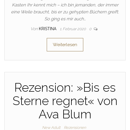
Kasten Ihr kennt mich – ich bin jemanden, der immer
eine Weile braucht, bis er zu gehypten Büchern greift.
So ging es mir auch…
Von
KRISTINA
1. Februar 2020
0
Weiterlesen
Rezension: »Bis es
Sterne regnet« von
Ava Blum
New Adult
Rezensionen